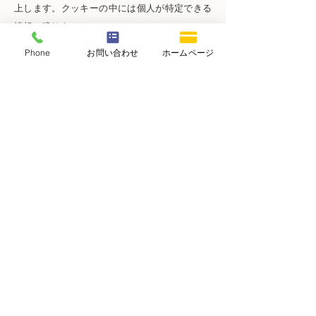
上します。クッキーの中には個人が特定できる
情報は残りません。
ほとんどのコンピュータのブラウザがクッキー
Phone
お問い合わせ
ホームページ
を受け入れられるように設定されていますが、
ご使用のブラウザでクッキーの受け入れを拒否
する設定をすることも可能です。但し、その結
果、ホームページの一部の機能が正常に作動し
ない場合がありますのでご了承ください。
２）他サイトのリンクについて
当社ホームページには、お客さまに対し、有用
な情報・サービスをご提供するため他の会社の
運営するホームページへのリンクがあります。
リンク先のホームページにおける個人情報につ
いて、当社は一切責任を負うことができません
ので、あらかじめご了承ください。